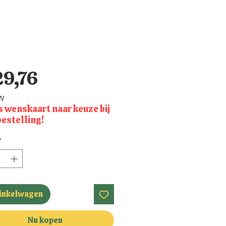
Prijs
29,76
TW
s wenskaart naar keuze bij
bestelling!
*
winkelwagen
Nu kopen