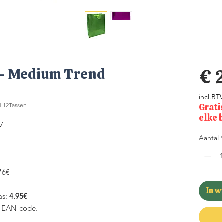
 - Medium Trend
€ 
incl.B
-12Tassen
Grati
elke 
MM
Aantal
.76€
In 
as:
4.95€
en EAN-code.