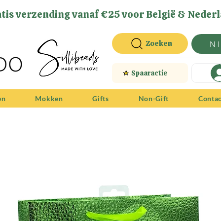
tis verzending vanaf €25 voor België & Nederl
Zoeken
N
Spaaractie
en
Mokken
Gifts
Non-Gift
Conta