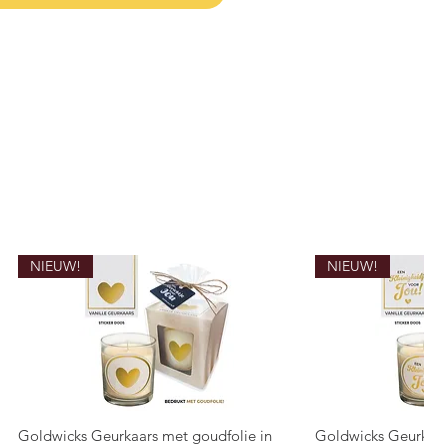
NIEUW!
NIEUW!
Goldwicks Geurkaars met goudfolie in
Goldwicks Geurkaar
Snel overzicht
Snel o