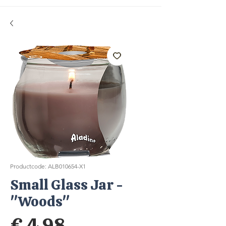
Productcode: ALB010654-X1
Small Glass Jar -
"Woods"
Prijs
€ 4,98