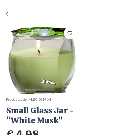
Productcode: ALB010619-X1
Small Glass Jar -
"White Musk"
Prijs
€ 4,98