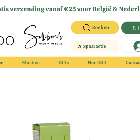
tis verzending vanaf €25 voor België & Nederl
Zoeken
N
Spaaractie
en
Mokken
Gifts
Non-Gift
Conta