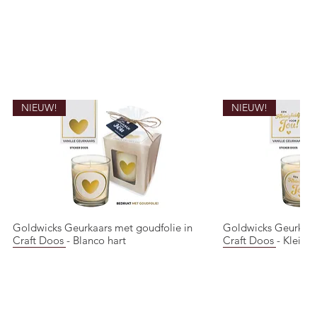
NIEUW!
NIEUW!
Goldwicks Geurkaars met goudfolie in
Goldwicks Geurkaar
Snel overzicht
Snel o
Craft Doos - Blanco hart
Craft Doos - Kleinig
NIEUW!
NIEUW!
NIEUW!
NIEUW!