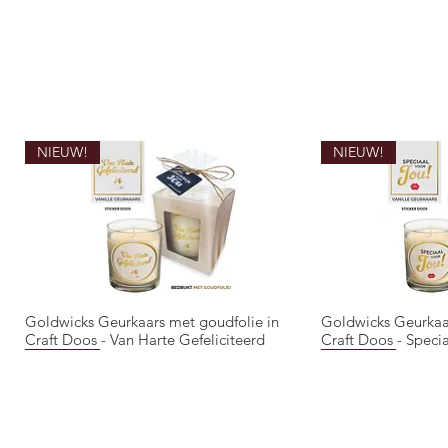
NIEUW!
NIEUW!
Goldwicks Geurkaars met goudfolie in
Goldwicks Geurkaa
Snel overzicht
Snel 
Craft Doos - Van Harte Gefeliciteerd
Craft Doos - Speci
NIEUW!
NIEUW!
NIEUW!
NIEUW!
NIEUW!