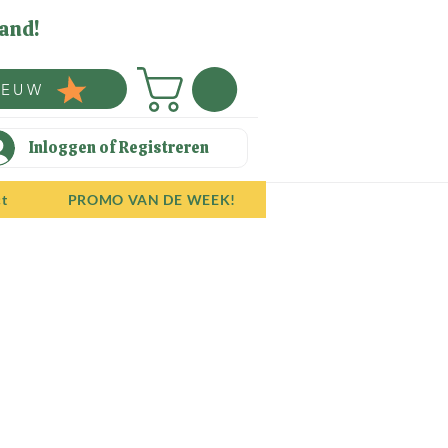
and!
IEUW
Inloggen of Registreren
ct
PROMO VAN DE WEEK!