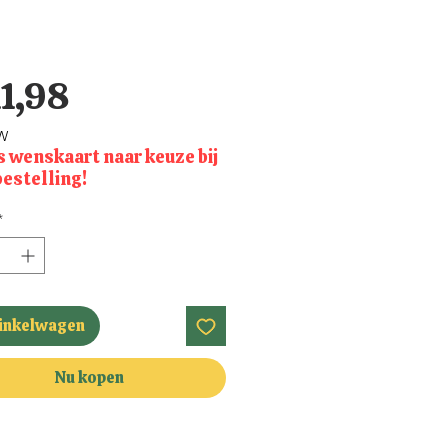
Prijs
11,98
TW
s wenskaart naar keuze bij
bestelling!
*
winkelwagen
Nu kopen