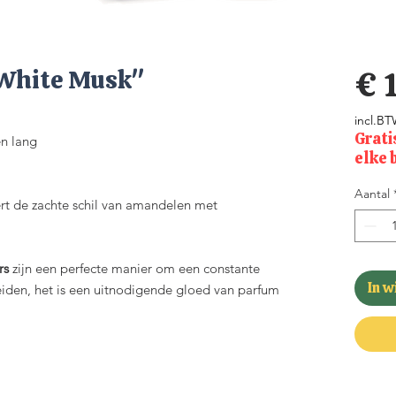
"White Musk"
€ 
incl.B
Grati
en lang
elke 
Aantal
rt de zachte schil van amandelen met
rs
zijn een perfecte manier om een constante
In 
preiden, het is een uitnodigende gloed van parfum