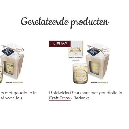
Gerelateerde producten
NIEUW!
rs met goudfolie in
Goldwicks Geurkaars met goudfolie in
overzicht
Snel overzicht
aal voor Jou
Craft Doos - Bedankt
NIEUW!
NIEUW!