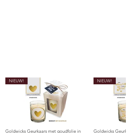
NIEUW!
NIEUW!
Goldwicks Geurkaars met goudfolie in
Goldwicks Geurkaar
Snel overzicht
Snel o