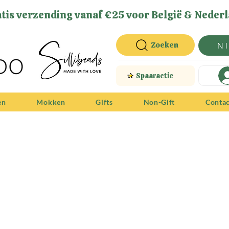
tis verzending vanaf €25 voor België & Nederl
Zoeken
N
Spaaractie
en
Mokken
Gifts
Non-Gift
Conta