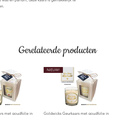
en.
Gerelateerde producten
NIEUW!
rs met goudfolie in
Goldwicks Geurkaars met goudfolie in
overzicht
Snel overzicht