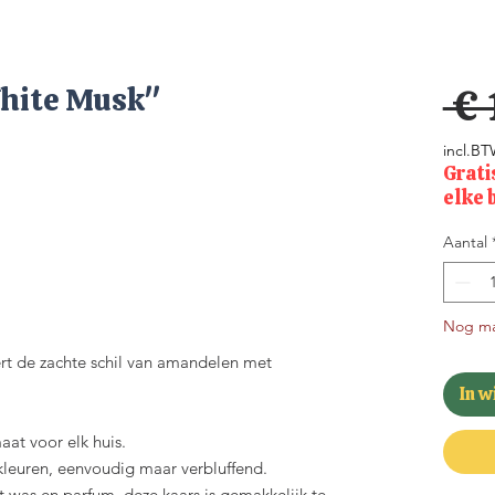
hite Musk"
 € 
incl.B
Grati
elke 
Aantal
Nog ma
rt de zachte schil van amandelen met
In 
aat voor elk huis.
kleuren, eenvoudig maar verbluffend.
 was en parfum, deze kaars is gemakkelijk te