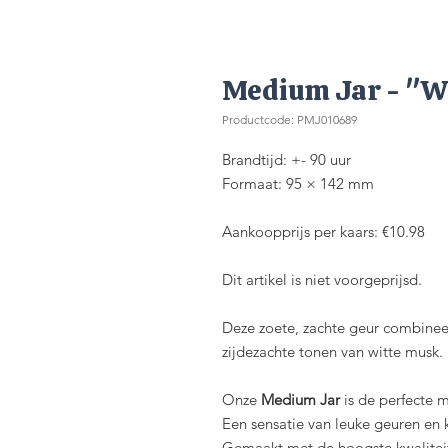
Medium Jar - "W
Productcode: PMJ010689
Brandtijd: +- 90 uur
Formaat: 95 × 142 mm
Aankoopprijs per kaars: €10.98
Dit artikel is niet voorgeprijsd.
Deze zoete, zachte geur combinee
zijdezachte tonen van witte musk.
Onze
Medium Jar
is de perfecte m
Een sensatie van leuke geuren en 
Gemaakt met de hoogste kwaliteit