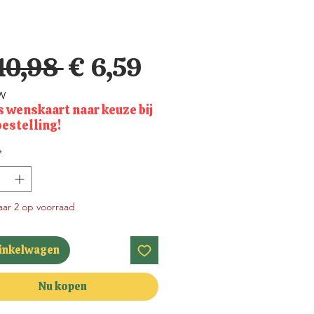
Normale
Verkoopprijs
10,98 
€ 6,59
prijs
TW
s wenskaart naar keuze bij
bestelling!
*
ar 2 op voorraad
winkelwagen
Nu kopen