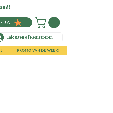
and!
IEUW
Inloggen of Registreren
ct
PROMO VAN DE WEEK!