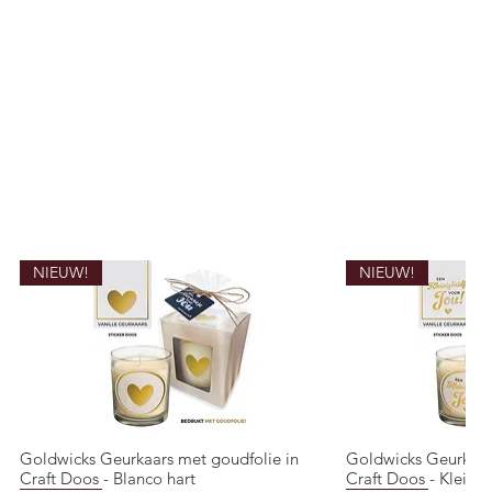
NIEUW!
NIEUW!
Goldwicks Geurkaars met goudfolie in
Goldwicks Geurkaar
Snel overzicht
Snel o
Craft Doos - Blanco hart
Craft Doos - Kleinig