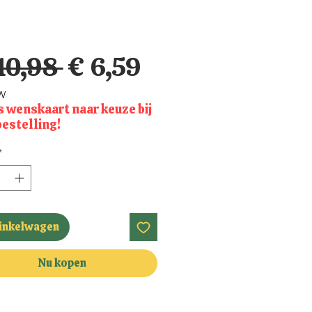
Normale
Verkoopprijs
10,98 
€ 6,59
prijs
TW
s wenskaart naar keuze bij
bestelling!
*
winkelwagen
Nu kopen