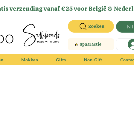
tis verzending vanaf €25 voor België & Nederl
Zoeken
N
Spaaractie
en
Mokken
Gifts
Non-Gift
Conta