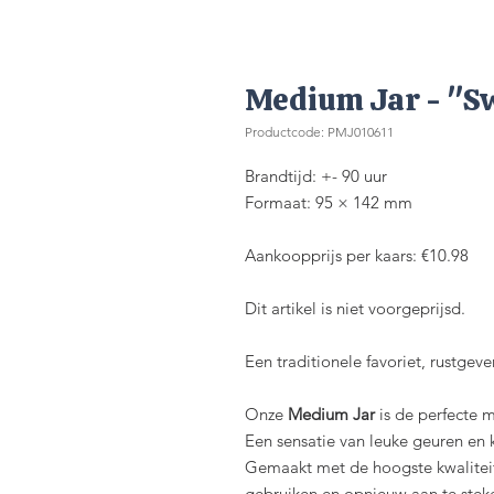
Medium Jar - "Sw
Productcode: PMJ010611
Brandtijd: +- 90 uur
Formaat: 95 × 142 mm
Aankoopprijs per kaars: €10.98
Dit artikel is niet voorgeprijsd.
Een traditionele favoriet, rustgeve
Onze
Medium Jar
is de perfecte m
Een sensatie van leuke geuren en 
Gemaakt met de hoogste kwaliteit
gebruiken en opnieuw aan te stek