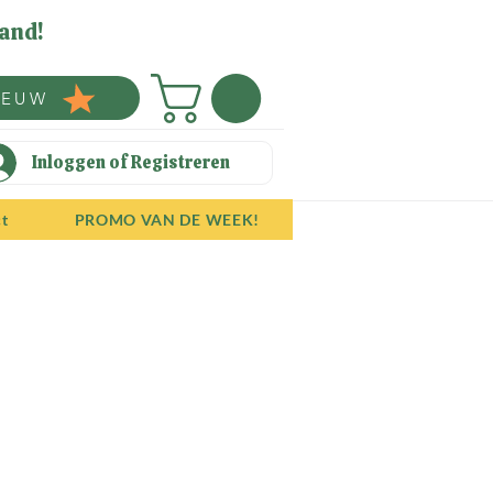
and!
IEUW
Inloggen of Registreren
ct
PROMO VAN DE WEEK!