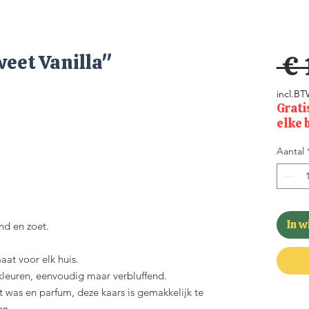
eet Vanilla"
 € 
incl.B
Grati
elke 
Aantal
In 
nd en zoet.
aat voor elk huis.
kleuren, eenvoudig maar verbluffend.
 was en parfum, deze kaars is gemakkelijk te
en.