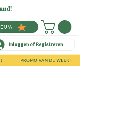
and!
IEUW
Inloggen of Registreren
ct
PROMO VAN DE WEEK!