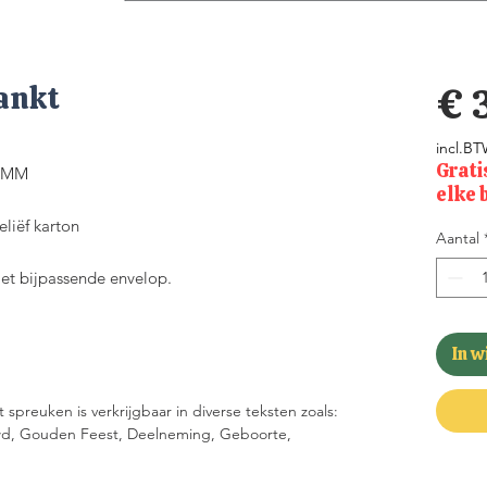
ankt
€ 
incl.B
Grati
70MM
elke 
liëf karton
Aantal
met bijpassende envelop.
In 
spreuken is verkrijgbaar in diverse teksten zoals:
uwd, Gouden Feest, Deelneming, Geboorte,