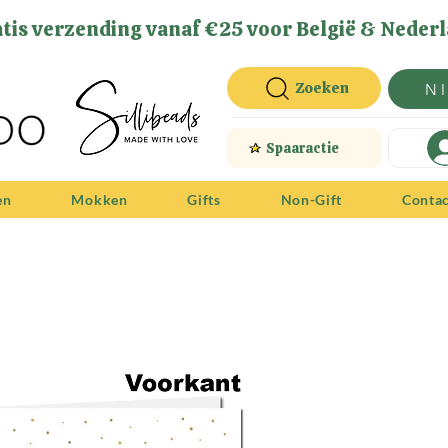
tis verzending vanaf €25 voor België & Nederl
Zoeken
N
Spaaractie
en
Mokken
Gifts
Non-Gift
Conta