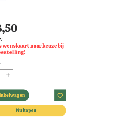
Prijs
3,50
TW
s wenskaart naar keuze bij
bestelling!
*
winkelwagen
Nu kopen