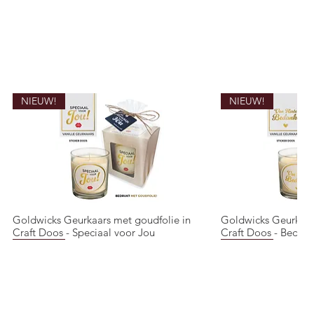
NIEUW!
NIEUW!
Goldwicks Geurkaars met goudfolie in
Goldwicks Geurkaar
Snel overzicht
Snel o
Craft Doos - Speciaal voor Jou
Craft Doos - Bedank
NIEUW!
NIEUW!
NIEUW!
NIEUW!