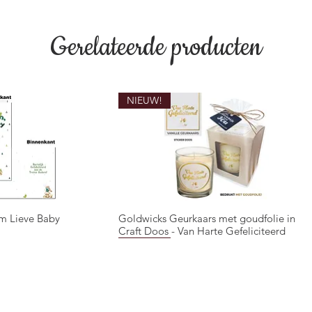
Gerelateerde producten
NIEUW!
m Lieve Baby
Goldwicks Geurkaars met goudfolie in
overzicht
Snel overzicht
Craft Doos - Van Harte Gefeliciteerd
NIEUW!
NIEUW!