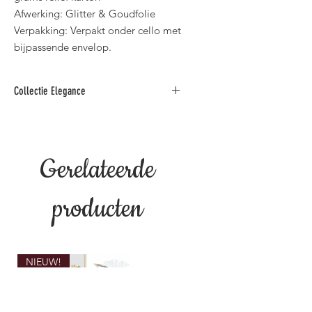
Afwerking: Glitter & Goudfolie
Verpakking: Verpakt onder cello met
bijpassende envelop.
Collectie Elegance
Deze collectie luxe wenskaarten met
spreuken is verkrijgbaar in diverse
teksten zoals: "Verjaardag, Huwelijk,
Gerelateerde
Jaar Getrouwd, Gouden Feest,
Deelneming, Geboorte, Bedankt,
Pensioen & Beterschap".
producten
NIEUW!