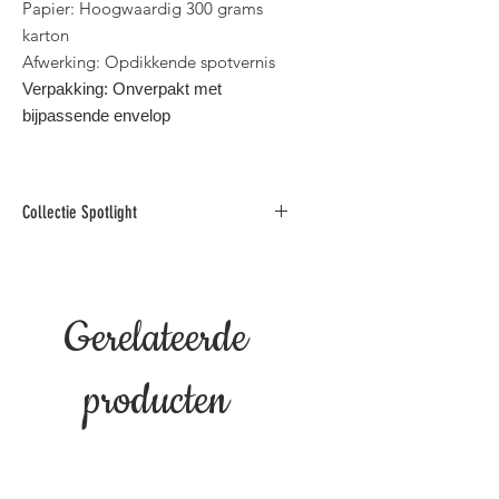
Papier: Hoogwaardig 300 grams
karton
Afwerking: Opdikkende spotvernis
Verpakking: Onverpakt met
bijpassende envelop
Collectie Spotlight
Deze collectie foto
wenskaarten is gedrukt op
hoogwaardig karton en afgewerkt
Gerelateerde
met opdikkende spotvernis.
Binnen standaard postformaat voor
België.
producten