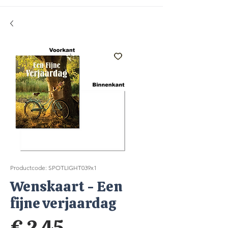
Productcode: SPOTLIGHT039x1
Wenskaart - Een
fijne verjaardag
Prijs
€ 2,45