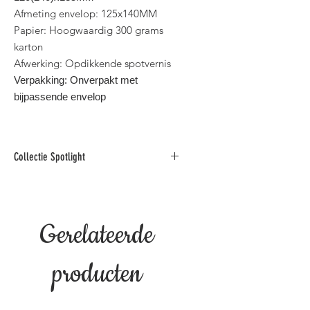
Afmeting envelop: 125x140MM
Papier: Hoogwaardig 300 grams
karton
Afwerking: Opdikkende spotvernis
Verpakking: Onverpakt met
bijpassende envelop
Collectie Spotlight
Deze collectie foto
wenskaarten is gedrukt op
hoogwaardig karton en afgewerkt
Gerelateerde
met opdikkende spotvernis.
Binnen standaard postformaat voor
België.
producten