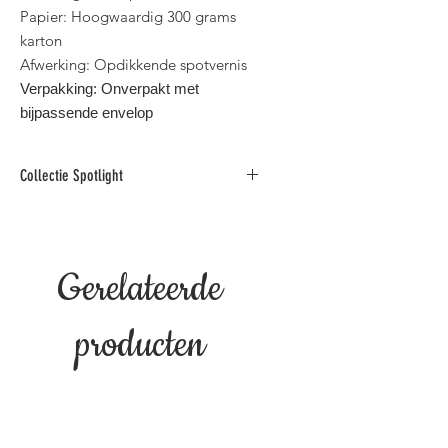
Papier: Hoogwaardig 300 grams
karton
Afwerking: Opdikkende spotvernis
Verpakking: Onverpakt met
bijpassende envelop
Collectie Spotlight
Deze collectie foto
wenskaarten is gedrukt op
hoogwaardig karton en afgewerkt
Gerelateerde
met opdikkende spotvernis.
Binnen standaard postformaat voor
België.
producten