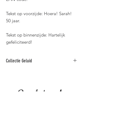
Tekst op voorzijde: Hoera! Sarah!
50 jaar.
Tekst op binnenzijde: Hartelijk
gefeliciteerd!
Collectie Geluid
Originele wenskaarten met geluid.
Gerelateerde
producten