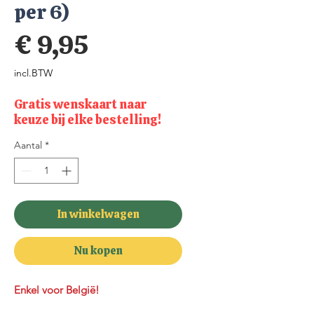
per 6)
Prijs
€ 9,95
incl.BTW
Gratis wenskaart naar
keuze bij elke bestelling!
Aantal
*
In winkelwagen
Nu kopen
Enkel voor België!