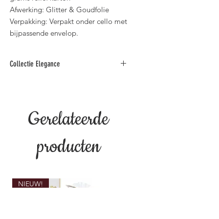
Afwerking: Glitter & Goudfolie
Verpakking: Verpakt onder cello met
bijpassende envelop.
Collectie Elegance
Deze collectie luxe wenskaarten met
spreuken is verkrijgbaar in diverse
teksten zoals: "Verjaardag, Huwelijk,
Gerelateerde
Jaar Getrouwd, Gouden Feest,
Deelneming, Geboorte, Bedankt,
Pensioen & Beterschap".
producten
NIEUW!