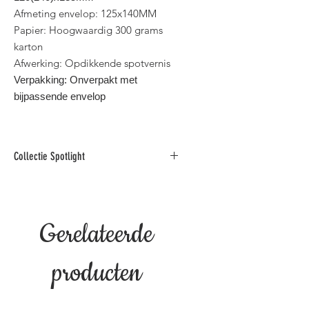
Afmeting envelop: 125x140MM
Papier: Hoogwaardig 300 grams
karton
Afwerking: Opdikkende spotvernis
Verpakking: Onverpakt met
bijpassende envelop
Collectie Spotlight
Deze collectie foto
wenskaarten is gedrukt op
hoogwaardig karton en afgewerkt
Gerelateerde
met opdikkende spotvernis.
Binnen standaard postformaat voor
België.
producten