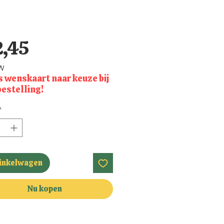
Prijs
2,45
TW
s wenskaart naar keuze bij
bestelling!
*
winkelwagen
Nu kopen