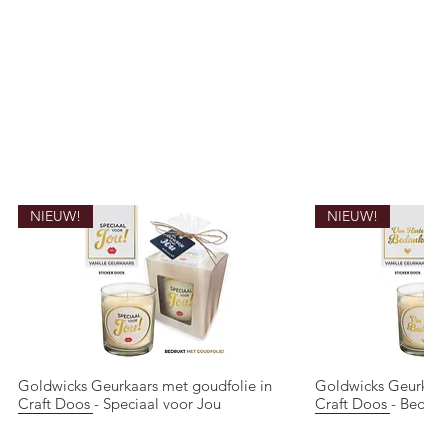
NIEUW!
NIEUW!
Goldwicks Geurkaars met goudfolie in
Goldwicks Geurkaar
Snel overzicht
Snel o
Craft Doos - Speciaal voor Jou
Craft Doos - Bedank
NIEUW!
NIEUW!
NIEUW!
NIEUW!