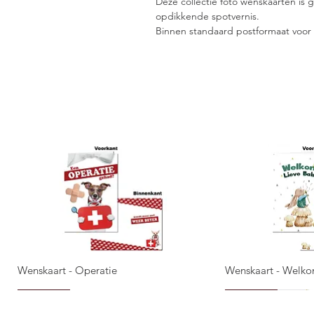
Deze collectie foto wenskaarten is
opdikkende spotvernis.
Binnen standaard postformaat voor 
Wenskaart - Operatie
Wenskaart - Welko
Snel overzicht
Snel 
NIEUW!
NIEUW!
NIEUW!
NIEUW!
NIEUW!