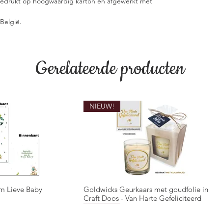
 gedrukt op hoogwaardig karton en afgewerkt met
België.
Gerelateerde producten
NIEUW!
m Lieve Baby
Goldwicks Geurkaars met goudfolie in
overzicht
Snel overzicht
Craft Doos - Van Harte Gefeliciteerd
NIEUW!
NIEUW!