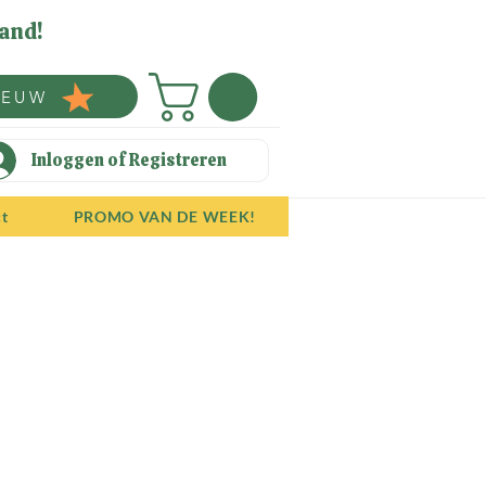
and!
IEUW
Inloggen of Registreren
ct
PROMO VAN DE WEEK!