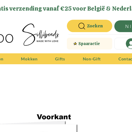
tis verzending vanaf €25 voor België & Nederl
Zoeken
N
Spaaractie
en
Mokken
Gifts
Non-Gift
Conta