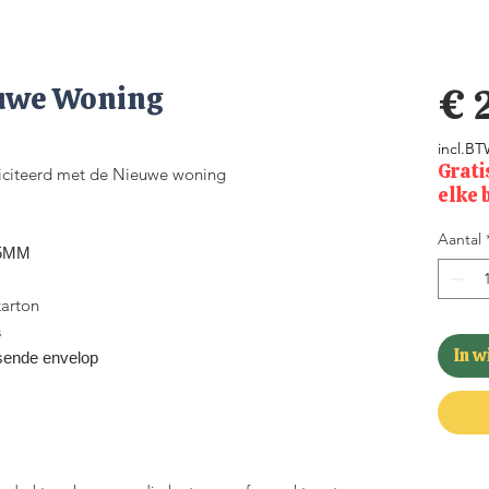
uwe Woning
€ 
incl.B
Grati
liciteerd met de Nieuwe woning
elke 
Aantal
35MM
arton
s
In 
sende envelop