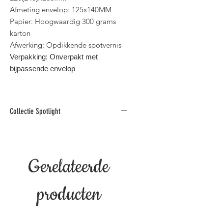
Afmeting envelop: 125x140MM
Papier: Hoogwaardig 300 grams
karton
Afwerking: Opdikkende spotvernis
Verpakking: Onverpakt met
bijpassende envelop
Collectie Spotlight
Deze collectie foto
wenskaarten is gedrukt op
hoogwaardig karton en afgewerkt
Gerelateerde
met opdikkende spotvernis.
Binnen standaard postformaat voor
België.
producten